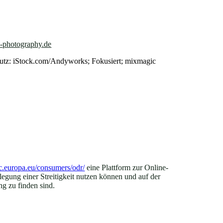
i-photography.de
utz: iStock.com/Andyworks; Fokusiert; mixmagic
ec.europa.eu/consumers/odr/
eine Plattform zur Online-
ilegung einer Streitigkeit nutzen können und auf der
g zu finden sind.